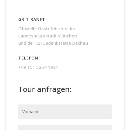
GRIT RANFT
Offizielle Gästeführerin der
Landeshauptstadt München
und der KZ-Gedenkstätte Dachau
TELEFON
+49 151 5254 1981
Tour anfragen:
Website
URL
*