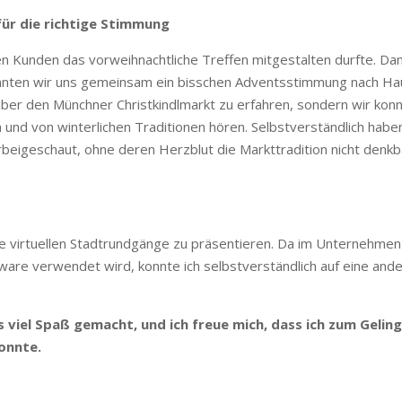
für die richtige Stimmung
nen Kunden das vorweihnachtliche Treffen mitgestalten durfte. Da
onnten wir uns gemeinsam ein bisschen Adventsstimmung nach H
über den Münchner Christkindlmarkt zu erfahren, sondern wir kon
nd von winterlichen Traditionen hören. Selbstverständlich habe
beigeschaut, ohne deren Herzblut die Markttradition nicht denkb
e virtuellen Stadtrundgänge zu präsentieren. Da im Unternehmen
re verwendet wird, konnte ich selbstverständlich auf eine and
s viel Spaß gemacht, und ich freue mich, dass ich zum Gelin
onnte.