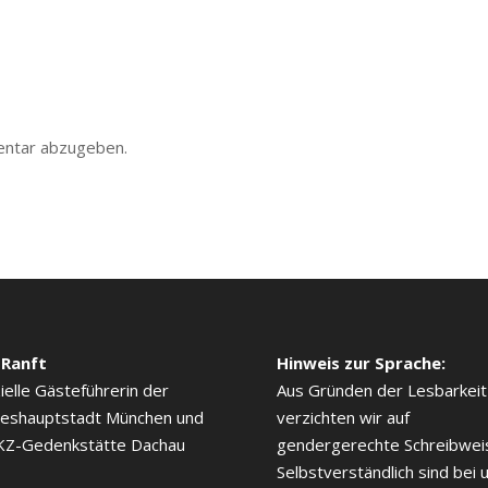
entar abzugeben.
 Ranft
Hinweis zur Sprache:
zielle Gästeführerin der
Aus Gründen der Lesbarkeit
eshauptstadt München und
verzichten wir auf
KZ-Gedenkstätte Dachau
gendergerechte Schreibwei
Selbstverständlich sind bei 