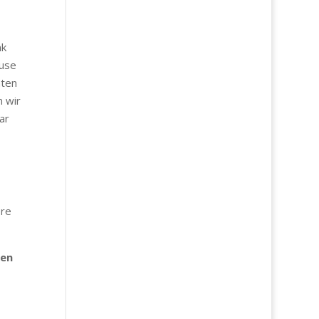
nk
ause
nten
n wir
ar
ere
gen