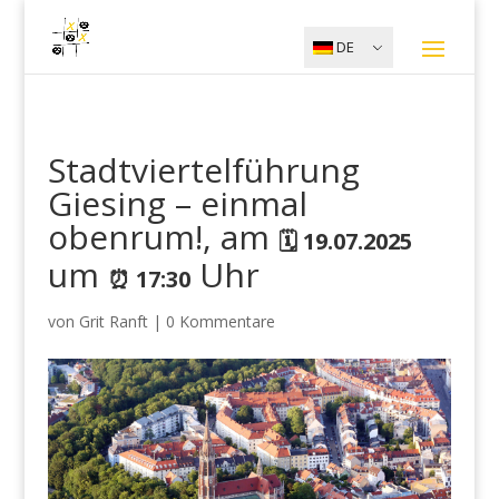
DE
Stadtviertelführung
Giesing – einmal
obenrum!, am
🗓️ 19.07.2025
um
Uhr
⏰ 17:30
von
Grit Ranft
|
0 Kommentare